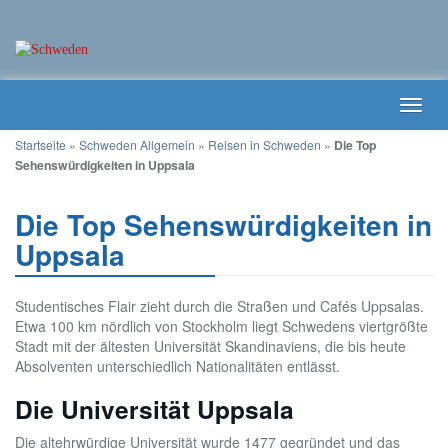
Skip
Toggl
to
navig
main
Startseite
»
Schweden Allgemein
»
Reisen in Schweden
»
Die Top
content
Sehenswürdigkeiten in Uppsala
Die Top Sehenswürdigkeiten in
Uppsala
Studentisches Flair zieht durch die Straßen und Cafés Uppsalas.
Etwa 100 km nördlich von Stockholm liegt Schwedens viertgrößte
Stadt mit der ältesten Universität Skandinaviens, die bis heute
Absolventen unterschiedlich Nationalitäten entlässt.
Die Universität Uppsala
Die altehrwürdige Universität wurde 1477 gegründet und das