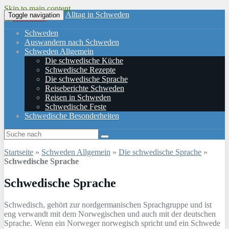
Skip to main content
Alltag in Schweden
Toggle navigation
Schweden
Auswandern nach Schweden
Schweden Allgemein
Die schwedische Küche
Schwedische Rezepte
Die schwedische Sprache
Reiseberichte Schweden
Reisen in Schweden
Schwedische Feste
Schwedische Besonderheiten
Startseite
»
Schweden Allgemein
»
Die schwedische Sprache
»
Schwedische Sprache
Schwedische Sprache
Schwedisch, gehört zur nordgermanischen Sprachgruppe und ist
eng verwandt mit dem Norwegischen und auch mit der deutschen
Sprache. Wenn ein Norweger norwegisch spricht und ein Schwede