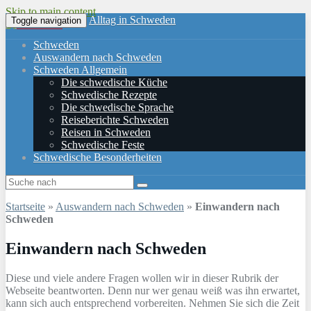
Skip to main content
Alltag in Schweden
Toggle navigation
Schweden
Auswandern nach Schweden
Schweden Allgemein
Die schwedische Küche
Schwedische Rezepte
Die schwedische Sprache
Reiseberichte Schweden
Reisen in Schweden
Schwedische Feste
Schwedische Besonderheiten
Startseite
»
Auswandern nach Schweden
»
Einwandern nach
Schweden
Einwandern nach Schweden
Diese und viele andere Fragen wollen wir in dieser Rubrik der
Webseite beantworten. Denn nur wer genau weiß was ihn erwartet,
kann sich auch entsprechend vorbereiten. Nehmen Sie sich die Zeit