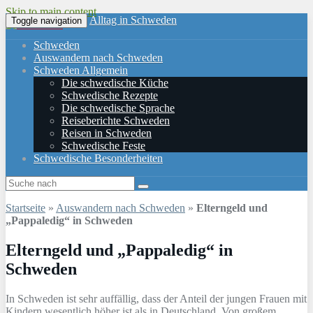
Skip to main content
Alltag in Schweden
Toggle navigation
Schweden
Auswandern nach Schweden
Schweden Allgemein
Die schwedische Küche
Schwedische Rezepte
Die schwedische Sprache
Reiseberichte Schweden
Reisen in Schweden
Schwedische Feste
Schwedische Besonderheiten
Startseite
»
Auswandern nach Schweden
»
Elterngeld und
„Pappaledig“ in Schweden
Elterngeld und „Pappaledig“ in
Schweden
In Schweden ist sehr auffällig, dass der Anteil der jungen Frauen mit
Kindern wesentlich höher ist als in Deutschland. Von großem