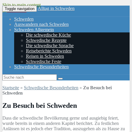
Skip to main content
Alltag in Schweden
Toggle navigation
Schweden
Auswandern nach Schweden
Schweden Allgemein
Die schwedische Küche
Schwedische Rezepte
Die schwedische Sprache
Reiseberichte Schweden
Reisen in Schweden
Schwedische Feste
Schwedische Besonderheiten
Startseite
»
Schwedische Besonderheiten
»
Zu Besuch bei
Schweden
Zu Besuch bei Schweden
Dass die schwedische Bevölkerung gerne und ausgiebig feiert,
wurde bereits in einem anderen Kapitel berichtet. Zu festlichen
Anlässen ist es jedoch eher Tradition, auszugehen als zu Hause zu