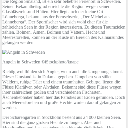
Die Region Småland, ist ein sehr beliebter Ferienort in Schweden.
Seinen Bekanntheitsgrad erreichte die Region wegen seiner
Glasbläserein-und Hütten. Hier liegt auch der kleine Ort
Lönneberga, bekannt aus der Fernsehserie, „Der Michel aus
Lönneberga“. Der Sportfischer wird sich wohl eher für die
zahlreichen Seen in der Region interessieren. Zu diesen Traumzielen
zählen, Bolmen, Åsnen, Bolmen und Vättern. Hecht-und
Meeresforellen, können an der Küste im Bereich des Kalmarsundes
gefangen werden.
Angeln in Schweden ©iStockphoto/knape
Richtig wohlfühlen sich Angler, wenn auch die Umgebung stimmt.
Dieser Umstand ist in Dalarna gegeben. Umgeben von stillen
Wäldern, ruhige Täler und einem traumhaften Gebirge, liegen die
Flüsse Klarälven oder Älvdalen. Bekannt sind diese Flüsse wegen
ihrer zahlreichen großen und verschiedenen Fischarten.
Äschenliebhaber haben hier das Paradies auf Erden gefunden. Doch
auch Meeresforellen und große Hechte warten darauf gefangen zu
werden.
Der Schärengarten in Stockholm besteht aus 24 000 kleinen Seen.
Hier sind die ganz großen Hechte zu fangen. Aber auch
Meerforellen und Lachse geben sich hier ein Stelldichein. Der