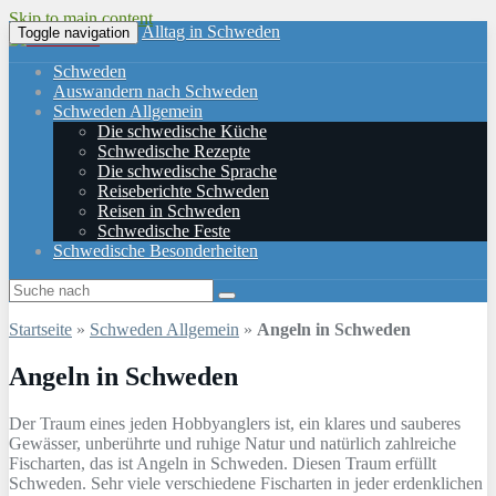
Skip to main content
Alltag in Schweden
Toggle navigation
Schweden
Auswandern nach Schweden
Schweden Allgemein
Die schwedische Küche
Schwedische Rezepte
Die schwedische Sprache
Reiseberichte Schweden
Reisen in Schweden
Schwedische Feste
Schwedische Besonderheiten
Startseite
»
Schweden Allgemein
»
Angeln in Schweden
Angeln in Schweden
Der Traum eines jeden Hobbyanglers ist, ein klares und sauberes
Gewässer, unberührte und ruhige Natur und natürlich zahlreiche
Fischarten, das ist Angeln in Schweden. Diesen Traum erfüllt
Schweden. Sehr viele verschiedene Fischarten in jeder erdenklichen