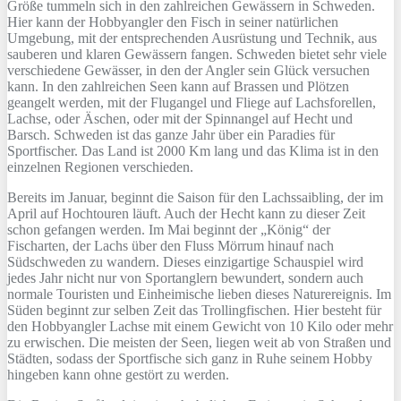
Größe tummeln sich in den zahlreichen Gewässern in Schweden.
Hier kann der Hobbyangler den Fisch in seiner natürlichen
Umgebung, mit der entsprechenden Ausrüstung und Technik, aus
sauberen und klaren Gewässern fangen. Schweden bietet sehr viele
verschiedene Gewässer, in den der Angler sein Glück versuchen
kann. In den zahlreichen Seen kann auf Brassen und Plötzen
geangelt werden, mit der Flugangel und Fliege auf Lachsforellen,
Lachse, oder Äschen, oder mit der Spinnangel auf Hecht und
Barsch. Schweden ist das ganze Jahr über ein Paradies für
Sportfischer. Das Land ist 2000 Km lang und das Klima ist in den
einzelnen Regionen verschieden.
Bereits im Januar, beginnt die Saison für den Lachssaibling, der im
April auf Hochtouren läuft. Auch der Hecht kann zu dieser Zeit
schon gefangen werden. Im Mai beginnt der „König“ der
Fischarten, der Lachs über den Fluss Mörrum hinauf nach
Südschweden zu wandern. Dieses einzigartige Schauspiel wird
jedes Jahr nicht nur von Sportanglern bewundert, sondern auch
normale Touristen und Einheimische lieben dieses Naturereignis. Im
Süden beginnt zur selben Zeit das Trollingfischen. Hier besteht für
den Hobbyangler Lachse mit einem Gewicht von 10 Kilo oder mehr
zu erwischen. Die meisten der Seen, liegen weit ab von Straßen und
Städten, sodass der Sportfische sich ganz in Ruhe seinem Hobby
hingeben kann ohne gestört zu werden.