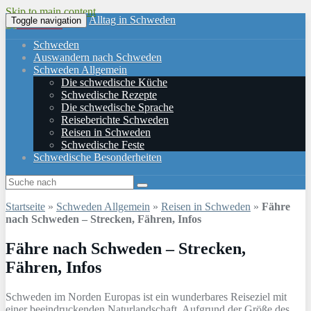
Skip to main content
Alltag in Schweden
Toggle navigation
Schweden
Auswandern nach Schweden
Schweden Allgemein
Die schwedische Küche
Schwedische Rezepte
Die schwedische Sprache
Reiseberichte Schweden
Reisen in Schweden
Schwedische Feste
Schwedische Besonderheiten
Startseite
»
Schweden Allgemein
»
Reisen in Schweden
»
Fähre
nach Schweden – Strecken, Fähren, Infos
Fähre nach Schweden – Strecken,
Fähren, Infos
Schweden im Norden Europas ist ein wunderbares Reiseziel mit
einer beeindruckenden Naturlandschaft. Aufgrund der Größe des