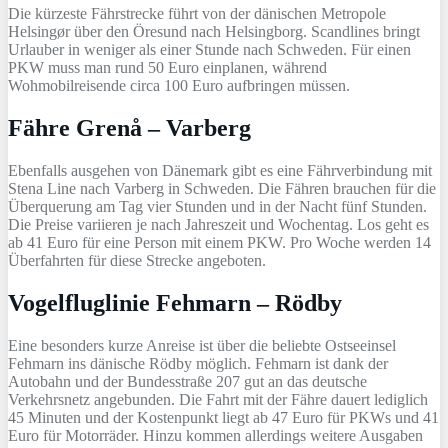
Die kürzeste Fährstrecke führt von der dänischen Metropole
Helsingør über den Öresund nach Helsingborg. Scandlines bringt
Urlauber in weniger als einer Stunde nach Schweden. Für einen
PKW muss man rund 50 Euro einplanen, während
Wohmobilreisende circa 100 Euro aufbringen müssen.
Fähre Grenå – Varberg
Ebenfalls ausgehen von Dänemark gibt es eine Fährverbindung mit
Stena Line nach Varberg in Schweden. Die Fähren brauchen für die
Überquerung am Tag vier Stunden und in der Nacht fünf Stunden.
Die Preise variieren je nach Jahreszeit und Wochentag. Los geht es
ab 41 Euro für eine Person mit einem PKW. Pro Woche werden 14
Überfahrten für diese Strecke angeboten.
Vogelfluglinie Fehmarn – Rödby
Eine besonders kurze Anreise ist über die beliebte Ostseeinsel
Fehmarn ins dänische Rödby möglich. Fehmarn ist dank der
Autobahn und der Bundesstraße 207 gut an das deutsche
Verkehrsnetz angebunden. Die Fahrt mit der Fähre dauert lediglich
45 Minuten und der Kostenpunkt liegt ab 47 Euro für PKWs und 41
Euro für Motorräder. Hinzu kommen allerdings weitere Ausgaben