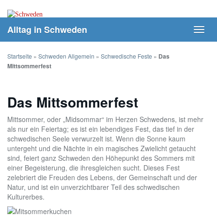
Skip
to
main
Alltag in Schweden
Toggl
content
navig
Startseite
»
Schweden Allgemein
»
Schwedische Feste
»
Das
Mittsommerfest
Das Mittsommerfest
Mittsommer, oder „Midsommar“ im Herzen Schwedens, ist mehr
als nur ein Feiertag; es ist ein lebendiges Fest, das tief in der
schwedischen Seele verwurzelt ist. Wenn die Sonne kaum
untergeht und die Nächte in ein magisches Zwielicht getaucht
sind, feiert ganz Schweden den Höhepunkt des Sommers mit
einer Begeisterung, die ihresgleichen sucht. Dieses Fest
zelebriert die Freuden des Lebens, der Gemeinschaft und der
Natur, und ist ein unverzichtbarer Teil des schwedischen
Kulturerbes.