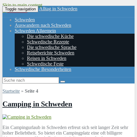
Skip to main content
Alltag in Schweden
Toggle navigation
Schweden
Auswandern nach Schweden
Schweden Allgemein
Die schwedische Küche
Schwedische Rezepte
Die schwedische Sprache
Reiseberichte Schweden
Reisen in Schweden
Schwedische Feste
Schwedische Besonderheiten
Startseite
»
Seite 4
Camping in Schweden
Ein Campingurlaub in Schweden erfreut sich seit langer Zeit sehr
hoher Beliebtheit. So bietet ein Campingplatz eine oft billigere