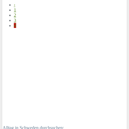
‹
1
2
3
4
Alltag in Schweden durchsuchen: